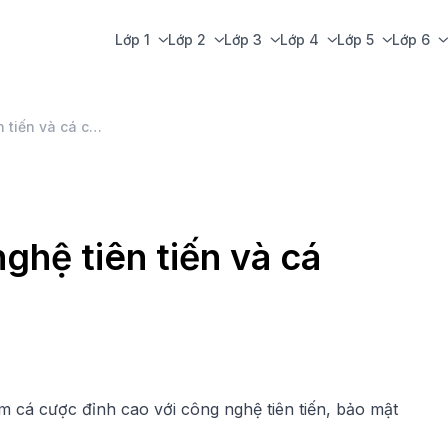
Lớp 1
Lớp 2
Lớp 3
Lớp 4
Lớp 5
Lớp 6
M88 – Nơi hội tụ công nghệ tiên tiến và cá cược đỉnh cao
ghệ tiên tiến và cá
m cá cược đỉnh cao với công nghệ tiên tiến, bảo mật