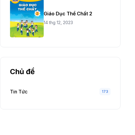
Giáo Dục Thể Chất 2
14 thg 12, 2023
Chủ đề
Tin Tức
173