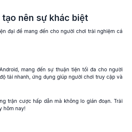
tạo nên sự khác biệt
ện đại để mang đến cho người chơi trải nghiệm cá
ndroid, mang đến sự thuận tiện tối đa cho người
 độ tải nhanh, ứng dụng giúp người chơi truy cập và
.
ng trận cược hấp dẫn mà không lo gián đoạn. Trải
y hôm nay!