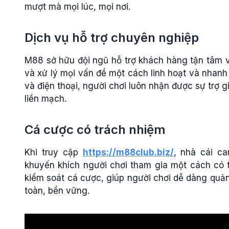
mượt mà mọi lúc, mọi nơi.
Dịch vụ hỗ trợ chuyên nghiệp
M88 sở hữu đội ngũ hỗ trợ khách hàng tận tâm v
và xử lý mọi vấn đề một cách linh hoạt và nhanh 
và điện thoại, người chơi luôn nhận được sự trợ g
liền mạch.
Cá cược có trách nhiệm
Khi truy cập
https://m88club.biz/
, nhà cái c
khuyến khích người chơi tham gia một cách có 
kiểm soát cá cược, giúp người chơi dễ dàng quản
toàn, bền vững.