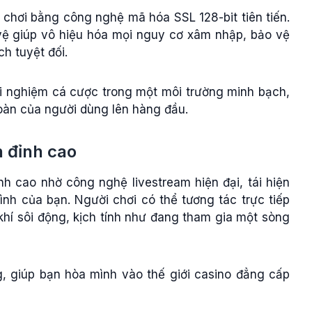
chơi bằng công nghệ mã hóa SSL 128-bit tiên tiến.
 vệ giúp vô hiệu hóa mọi nguy cơ xâm nhập, bảo vệ
ch tuyệt đối.
ải nghiệm cá cược trong một môi trường minh bạch,
oàn của người dùng lên hàng đầu.
n đỉnh cao
h cao nhờ công nghệ livestream hiện đại, tái hiện
nh của bạn. Người chơi có thể tương tác trực tiếp
hí sôi động, kịch tính như đang tham gia một sòng
, giúp bạn hòa mình vào thế giới casino đẳng cấp