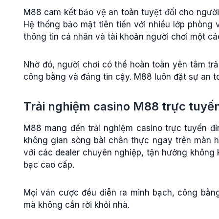
M88 cam kết bảo vệ an toàn tuyệt đối cho người 
Hệ thống bảo mật tiên tiến với nhiều lớp phòng
thông tin cá nhân và tài khoản người chơi một cá
Nhờ đó, người chơi có thể hoàn toàn yên tâm tr
công bằng và đáng tin cậy. M88 luôn đặt sự an t
Trải nghiệm casino M88 trực tuyế
M88 mang đến trải nghiệm casino trực tuyến đỉn
không gian sòng bài chân thực ngay trên màn hì
với các dealer chuyên nghiệp, tận hưởng không k
bạc cao cấp.
Mọi ván cược đều diễn ra minh bạch, công bằng
mà không cần rời khỏi nhà.