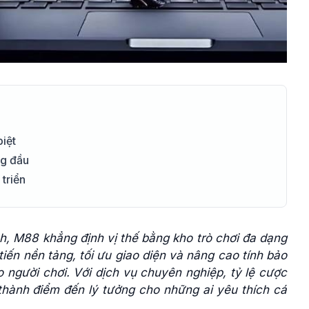
iệt
ng đầu
triển
h, M88 khẳng định vị thế bằng kho trò chơi đa dạng
iến nền tảng, tối ưu giao diện và nâng cao tính bảo
người chơi. Với dịch vụ chuyên nghiệp, tỷ lệ cược
thành điểm đến lý tưởng cho những ai yêu thích cá