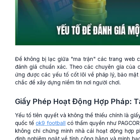
Để không bị lạc giữa "ma trận" các trang web c
đánh giá chuẩn xác. Theo các chuyên gia của ch
ứng được các yếu tố cốt lõi về pháp lý, bảo mật
chắc để xây dựng niềm tin nơi người chơi.
Giấy Phép Hoạt Động Hợp Pháp: T
Yếu tố tiên quyết và không thể thiếu chính là gi
quốc tế
ok9 football
có thẩm quyền như PAGCOR, 
không chỉ chứng minh nhà cái hoạt động hợp p
định nghiêm ngặt về tính công bằng và minh bạc