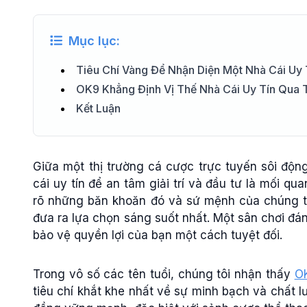
Mục lục:
Tiêu Chí Vàng Để Nhận Diện Một Nhà Cái Uy
OK9 Khẳng Định Vị Thế Nhà Cái Uy Tín Qua 
Kết Luận
Giữa một thị trường cá cược trực tuyến sôi độn
cái uy tín để an tâm giải trí và đầu tư là mối q
rõ những băn khoăn đó và sứ mệnh của chúng tô
đưa ra lựa chọn sáng suốt nhất. Một sân chơi đ
bảo vệ quyền lợi của bạn một cách tuyệt đối.
Trong vô số các tên tuổi, chúng tôi nhận thấy
O
tiêu chí khắt khe nhất về sự minh bạch và chất