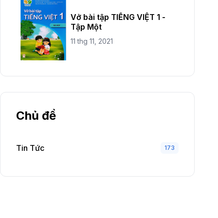
Vở bài tập TIẾNG VIỆT 1 -
Tập Một
11 thg 11, 2021
Chủ đề
Tin Tức
173