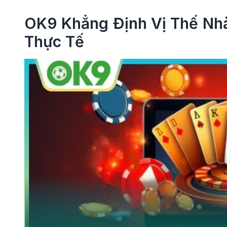
OK9 Khẳng Định Vị Thế Nhà
Thực Tế