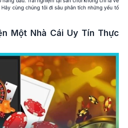
hàng đầu. Trải nghiệm tại sân chơi không chỉ là về
 Hãy cùng chúng tôi đi sâu phân tích những yếu tố
ện Một Nhà Cái Uy Tín Thực