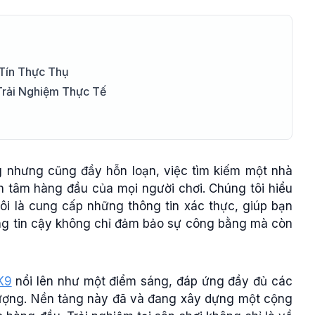
 Tín Thực Thụ
Trải Nghiệm Thực Tế
g nhưng cũng đầy hỗn loạn, việc tìm kiếm một nhà
uan tâm hàng đầu của mọi người chơi. Chúng tôi hiểu
i là cung cấp những thông tin xác thực, giúp bạn
áng tin cậy không chỉ đảm bảo sự công bằng mà còn
K9
nổi lên như một điểm sáng, đáp ứng đầy đủ các
 lượng. Nền tảng này đã và đang xây dựng một cộng