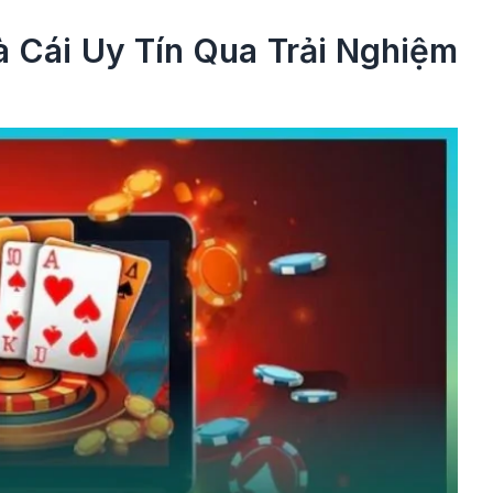
 Cái Uy Tín Qua Trải Nghiệm