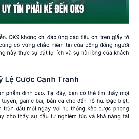
n. OK9 không chỉ đáp ứng các tiêu chí trên giấy tờ
 củng cố vững chắc niềm tin của cộng đồng người
ng này thực sự đặt lợi ích và sự hài lòng của khách
ỷ Lệ Cược Cạnh Tranh
ản phẩm đỉnh cao. Tại đây, bạn có thể tìm thấy mọi
ực tuyến, game bài, bắn cá cho đến nổ hũ. Đặc biệt,
n trận đấu mỗi ngày với hệ thống kèo cược phong
này cho thấy sự đầu tư nghiêm túc và khả năng tài