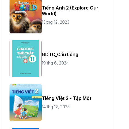
Tiếng Anh 2 (Explore Our
World)
13 thg 12, 2023
GDTC_Cầu Lông
19 thg 6, 2024
Tiếng Việt 2 - Tập Một
14 thg 12, 2023