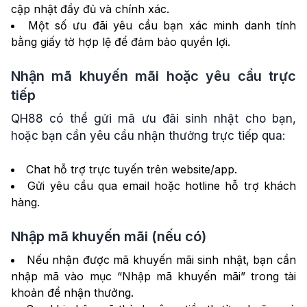
cập nhật đầy đủ và chính xác.
Một số ưu đãi yêu cầu bạn xác minh danh tính
bằng giấy tờ hợp lệ để đảm bảo quyền lợi.
Nhận mã khuyến mãi hoặc yêu cầu trực
tiếp
QH88 có thể gửi mã ưu đãi sinh nhật cho bạn,
hoặc bạn cần yêu cầu nhận thưởng trực tiếp qua:
Chat hỗ trợ trực tuyến trên website/app.
Gửi yêu cầu qua email hoặc hotline hỗ trợ khách
hàng.
Nhập mã khuyến mãi (nếu có)
Nếu nhận được mã khuyến mãi sinh nhật, bạn cần
nhập mã vào mục “Nhập mã khuyến mãi” trong tài
khoản để nhận thưởng.