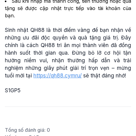
Sau khi nhập mã thành công, tiền thưởng hoặc quà
tặng sẽ được cập nhật trực tiếp vào tài khoản của
bạn.
Sinh nhật QH88 là thời điểm vàng để bạn nhận về
những ưu đãi độc quyền và quà tặng giá trị. Đây
chính là cách QH88 tri ân mọi thành viên đã đồng
hành suốt thời gian qua. Đừng bỏ lỡ cơ hội tận
hưởng niềm vui, nhận thưởng hấp dẫn và trải
nghiệm những giây phút giải trí trọn vẹn – mừng
tuổi mới tại
https://qh88.cymru/
sẽ thật đáng nhớ!
S1GP5
Tổng số đánh giá:
0