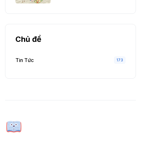
Chủ đề
Tin Tức
173