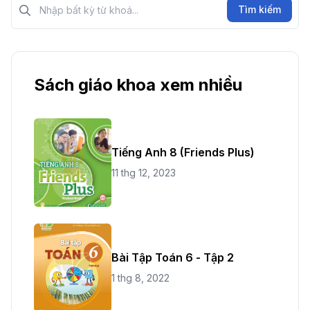
Tìm kiếm
Sách giáo khoa xem nhiều
Tiếng Anh 8 (Friends Plus)
11 thg 12, 2023
Bài Tập Toán 6 - Tập 2
1 thg 8, 2022