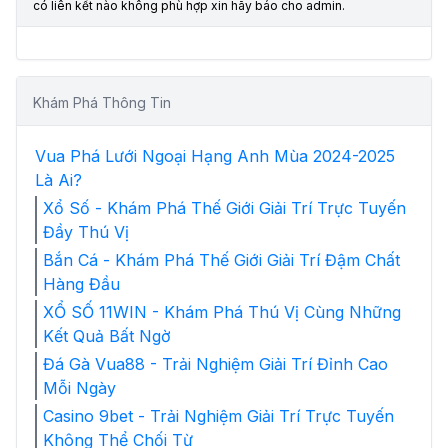
có liên kết nào không phù hợp xin hãy báo cho admin.
Khám Phá Thông Tin
Vua Phá Lưới Ngoại Hạng Anh Mùa 2024-2025
Là Ai?
Xổ Số - Khám Phá Thế Giới Giải Trí Trực Tuyến
Đầy Thú Vị
Bắn Cá - Khám Phá Thế Giới Giải Trí Đậm Chất
Hàng Đầu
XỔ SỐ 11WIN - Khám Phá Thú Vị Cùng Những
Kết Quả Bất Ngờ
Đá Gà Vua88 - Trải Nghiệm Giải Trí Đỉnh Cao
Mỗi Ngày
Casino 9bet - Trải Nghiệm Giải Trí Trực Tuyến
Không Thể Chối Từ