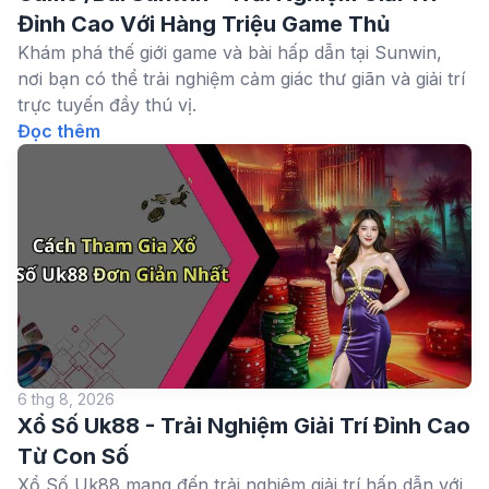
Đỉnh Cao Với Hàng Triệu Game Thủ
Khám phá thế giới game và bài hấp dẫn tại Sunwin,
nơi bạn có thể trải nghiệm cảm giác thư giãn và giải trí
trực tuyến đầy thú vị.
Đọc thêm
6 thg 8, 2026
Xổ Số Uk88 - Trải Nghiệm Giải Trí Đỉnh Cao
Từ Con Số
Xổ Số Uk88 mang đến trải nghiệm giải trí hấp dẫn với