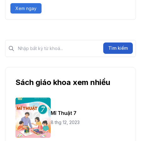
Xem ngay
Tìm kiếm?>
Tìm kiếm
Sách giáo khoa xem nhiều
Mĩ Thuật 7
8 thg 12, 2023