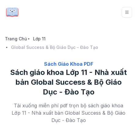
Trang Chủ
Lớp 11
Global Success & Bộ Giáo Dục - Đào Tạo
Sách Giáo Khoa PDF
Sách giáo khoa Lớp 11 - Nhà xuất
bản Global Success & Bộ Giáo
Dục - Đào Tạo
Tải xuống miễn phí pdf trọn bộ sách giáo khoa
Lớp 11 - Nhà xuất bản Global Success & Bộ Giáo
Dục - Đào Tạo