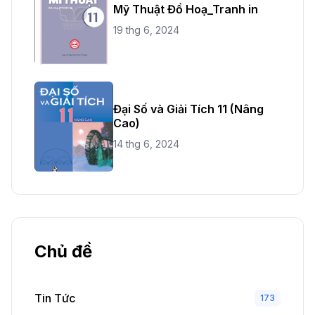
Mỹ Thuật Đồ Hoạ_Tranh in
19 thg 6, 2024
Đại Số và Giải Tích 11 (Nâng
Cao)
14 thg 6, 2024
Chủ đề
Tin Tức
173