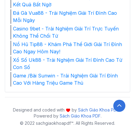
Kết Quả Bất Ngờ
Đá Gà Vua88 - Trải Nghiệm Giải Trí Đỉnh Cao
Mỗi Ngày
Casino 9bet - Trải Nghiệm Giải Trí Trực Tuyến
Không Thể Chối Từ
Nổ Hũ Tip88 - Khám Phá Thế Giới Giải Trí Đỉnh
Cao Ngay Hôm Nay!
Xổ Số Uk88 - Trải Nghiệm Giải Trí Đỉnh Cao Từ
Con Số
Game /Bài Sunwin - Trải Nghiệm Giải Trí Đỉnh
Cao Với Hàng Triệu Game Thủ
Designed and coded with
by
Sách Giáo Khoa PDF
-
Powered by
Sách Giáo Khoa PDF
.
© 2022 sachgiaokhoapdf™. All Rights Reserved.