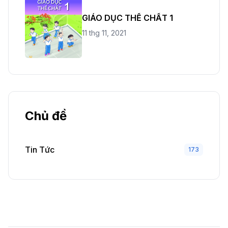
GIÁO DỤC THỂ CHẤT 1
11 thg 11, 2021
Chủ đề
Tin Tức
173