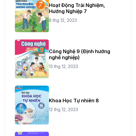
Hoạt Động Trải Nghiệm,
Hướng Nghiệp 7
8 thg 12, 2023
Công Nghệ 9 (Định hướng
nghề nghiệp)
13 thg 12, 2023
Khoa Học Tự nhiên 8
12 thg 12, 2023