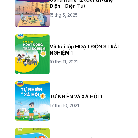
Điện - Điện Tử)
15 thg 5, 2025
Vở bài tập HOẠT ĐỘNG TRẢI
NGHIỆM 1
10 thg 11, 2021
TỰ NHIÊN và XÃ HỘI 1
17 thg 10, 2021