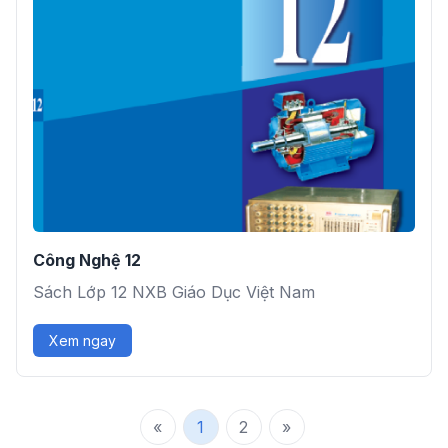
Công Nghệ 12
Sách Lớp 12 NXB Giáo Dục Việt Nam
Xem ngay
«
1
2
»