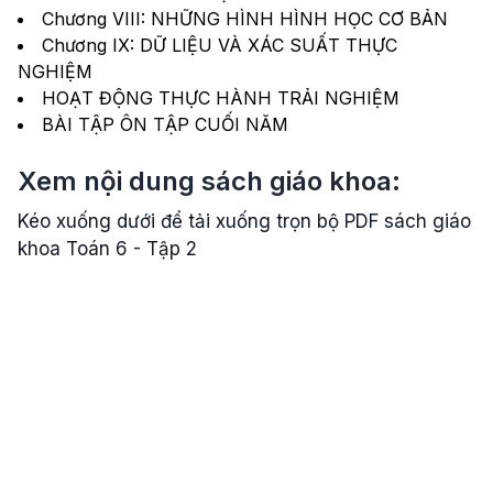
Chương VIII: NHỮNG HÌNH HÌNH HỌC CƠ BẢN
Chương IX: DỮ LIỆU VÀ XÁC SUẤT THỰC
NGHIỆM
HOẠT ĐỘNG THỰC HÀNH TRẢI NGHIỆM
BÀI TẬP ÔN TẬP CUỐI NĂM
Xem nội dung sách giáo khoa:
Kéo xuống dưới để tải xuống trọn bộ PDF sách giáo
khoa Toán 6 - Tập 2