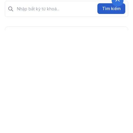
Tìm kiếm?>
Tìm kiếm
Sách giáo khoa xem nhiều
Vật Lí 8
5 thg 12, 2023
Ngữ Văn 12 - Tập Hai
13 thg 4, 2025