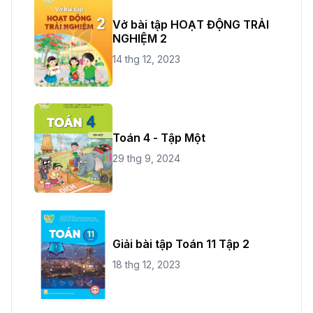
Vở bài tập HOẠT ĐỘNG TRẢI
NGHIỆM 2
14 thg 12, 2023
Toán 4 - Tập Một
29 thg 9, 2024
Giải bài tập Toán 11 Tập 2
18 thg 12, 2023