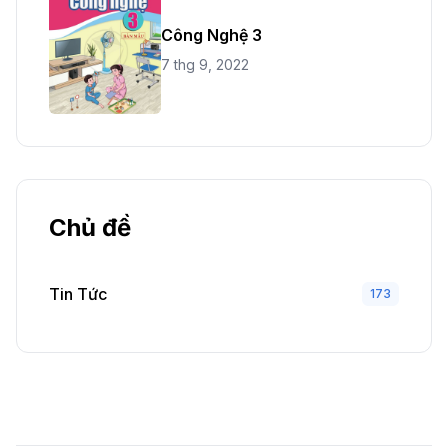
Công Nghệ 3
7 thg 9, 2022
Chủ đề
Tin Tức
173