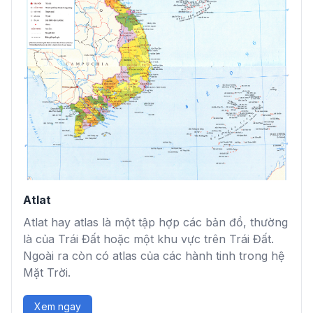
Atlat
Atlat hay atlas là một tập hợp các bản đồ, thường
là của Trái Đất hoặc một khu vực trên Trái Đất.
Ngoài ra còn có atlas của các hành tinh trong hệ
Mặt Trời.
Xem ngay