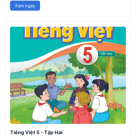
Xem ngay
Tiếng Việt 5 - Tập Hai