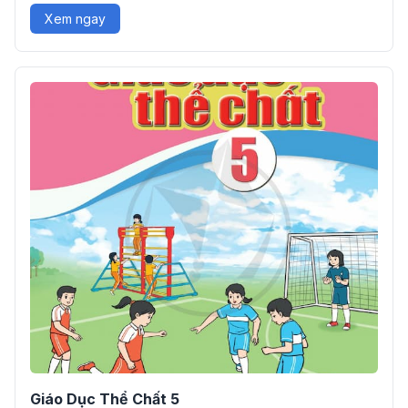
Xem ngay
Giáo Dục Thể Chất 5