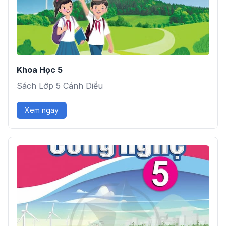
Khoa Học 5
Sách Lớp 5 Cánh Diều
Xem ngay