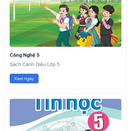
Công Nghệ 5
Sách Cánh Diều Lớp 5
Xem ngay