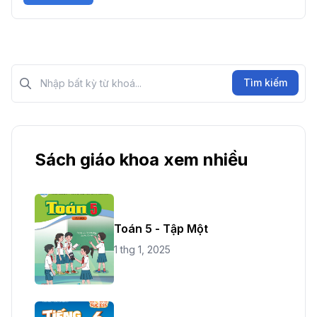
Tìm kiếm?>
Tìm kiếm
Sách giáo khoa xem nhiều
Toán 5 - Tập Một
1 thg 1, 2025