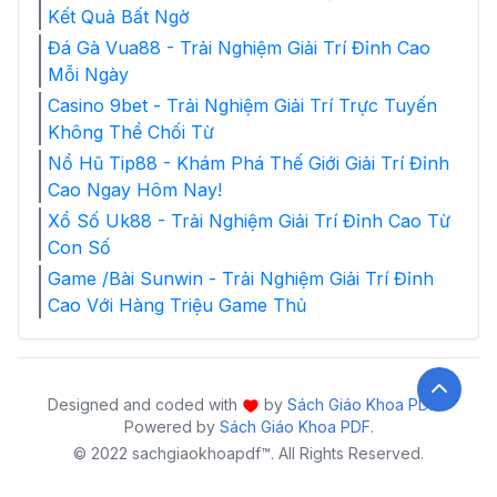
Kết Quả Bất Ngờ
Đá Gà Vua88 - Trải Nghiệm Giải Trí Đỉnh Cao
Mỗi Ngày
Casino 9bet - Trải Nghiệm Giải Trí Trực Tuyến
Không Thể Chối Từ
Nổ Hũ Tip88 - Khám Phá Thế Giới Giải Trí Đỉnh
Cao Ngay Hôm Nay!
Xổ Số Uk88 - Trải Nghiệm Giải Trí Đỉnh Cao Từ
Con Số
Game /Bài Sunwin - Trải Nghiệm Giải Trí Đỉnh
Cao Với Hàng Triệu Game Thủ
Designed and coded with
by
Sách Giáo Khoa PDF
-
Powered by
Sách Giáo Khoa PDF
.
© 2022 sachgiaokhoapdf™. All Rights Reserved.