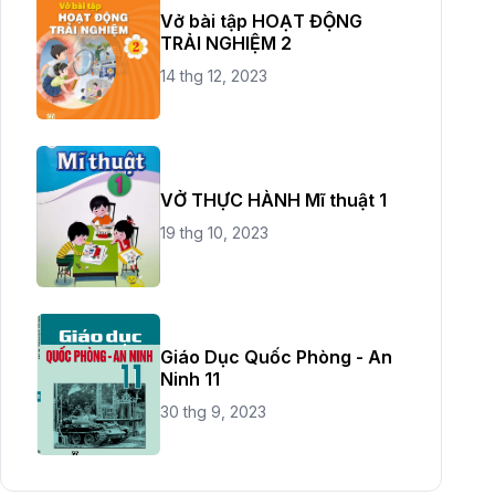
Vở bài tập HOẠT ĐỘNG
TRẢI NGHIỆM 2
14 thg 12, 2023
VỞ THỰC HÀNH Mĩ thuật 1
19 thg 10, 2023
Giáo Dục Quốc Phòng - An
Ninh 11
30 thg 9, 2023