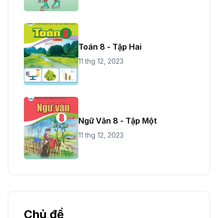
Toán 8 - Tập Hai
11 thg 12, 2023
Ngữ Văn 8 - Tập Một
11 thg 12, 2023
Chủ đề