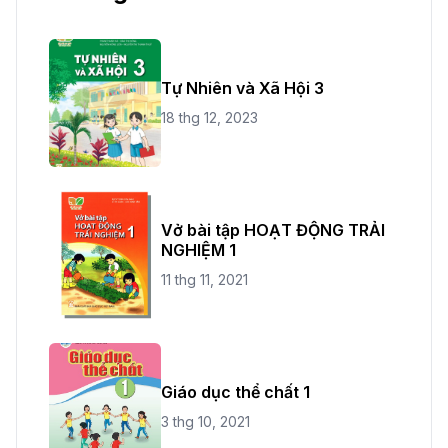
Tự Nhiên và Xã Hội 3
18 thg 12, 2023
Vở bài tập HOẠT ĐỘNG TRẢI
NGHIỆM 1
11 thg 11, 2021
Giáo dục thể chất 1
3 thg 10, 2021