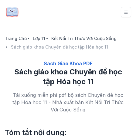
Trang Chủ
Lớp 11
Kết Nối Tri Thức Với Cuộc Sống
Sách giáo khoa Chuyên đề học tập Hóa học 11
Sách Giáo Khoa PDF
Sách giáo khoa Chuyên đề học
tập Hóa học 11
Tải xuống miễn phí pdf bộ sách Chuyên đề học
tập Hóa học 11 - Nhà xuất bản Kết Nối Tri Thức
Với Cuộc Sống
Tóm tắt nội dung: