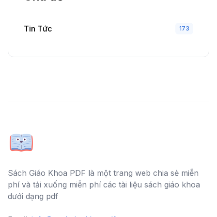
Tin Tức
173
Sách Giáo Khoa PDF là một trang web chia sẻ miễn
phí và tải xuống miễn phí các tài liệu sách giáo khoa
dưới dạng pdf