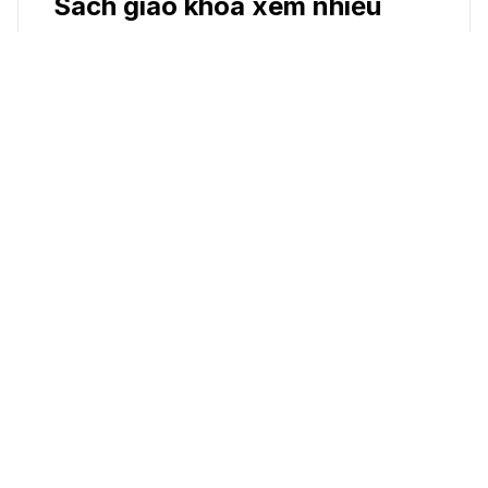
Sách giáo khoa xem nhiều
Giáo Dục Thể Chất 5
17 thg 1, 2025
Toán tập 2
25 thg 6, 2024
Vật Lí 12
26 thg 10, 2023